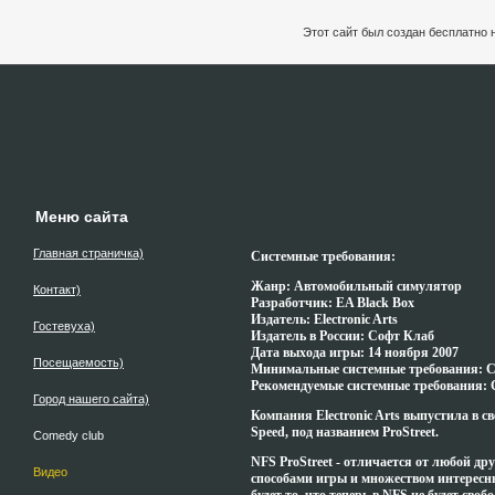
Этот сайт был создан бесплатно 
Меню сайта
Главная страничка)
Системные требования:
Жанр: Автомобильный симулятор
Контакт)
Разработчик: EA Black Box
Издатель: Electronic Arts
Гостевуха)
Издатель в России: Софт Клаб
Дата выхода игры: 14 ноября 2007
Посещаемость)
Минимальные системные требования: CP
Рекомендуемые системные требования: C
Город нашего сайта)
Компания Electronic Arts выпустила в с
Speed, под названием ProStreet.
Comedy club
NFS ProStreet - отличается от любой д
Видео
способами игры и множеством интересны