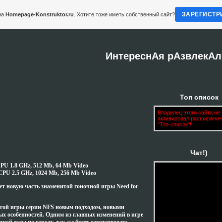
ЗАРЕГИСТР
на
Homepage-Konstruktor.ru
. Хотите тоже иметь собственный сайт?
ИнтереснАя рАзвлекАл
Топ список
Владелец этого сайта не
активировал расширение
"Топ-список"!
Чат!)
U 1.8 GHz, 512 Mb, 64 Mb Video
PU 2.5 GHz, 1024 Mb, 256 Mb Video
вет новую часть знаменитой гоночной игры Need for
ругой игры серии NFS новым подходом, новыми
х особенностей. Одним из главных изменений в игре