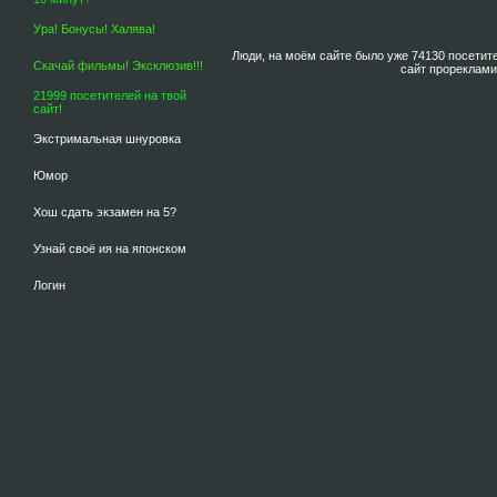
Ура! Бонусы! Халява!
Люди, на моём сайте было уже 74130 посетит
Скачай фильмы! Эксклюзив!!!
сайт прореклам
21999 посетителей на твой
сайт!
Экстримальная шнуровка
Юмор
Хош сдать экзамен на 5?
Узнай своё ия на японском
Логин