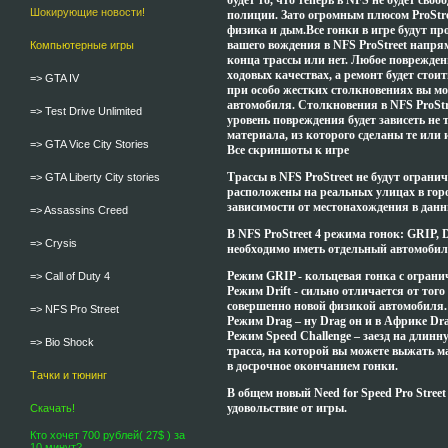
будет то, что теперь в NFS не будет своб
Шокирующие новости!
полиции. Зато огромным плюсом ProStr
физика и дым.Все гонки в игре будут п
вашего вождения в NFS ProStreet напрям
Компьютерные игры
конца трассы или нет. Любое поврежден
ходовых качествах, а ремонт будет стоит
=> GTA IV
при особо жестких столкновениях вы мо
автомобиля. Столкновения в NFS ProStr
=> Test Drive Unlimited
уровень повреждения будет зависеть не т
материала, из которого сделаны те или
=> GTA Vice City Stories
Все скриншоты к игре
Трассы в NFS ProStreet не будут ограни
=> GTA Liberty City stories
расположены на реальных улицах в горо
зависимости от местонахождения в дан
=> Assassins Creed
В NFS ProStreet 4 режима гонок: GRIP, D
=> Crysis
необходимо иметь отдельный автомобиль
Режим GRIP - кольцевая гонка с огран
=> Call of Duty 4
Режим Drift - сильно отличается от тог
совершенно новой физикой автомобиля.
=> NFS Pro Street
Режим Drag – ну Drag он и в Африке Dr
Режим Speed Challenge – заезд на длин
=> Bio Shock
трасса, на которой вы можете выжать м
в досрочное окончанием гонки.
Тачки и тюнинг
В общем новый Need for Speed Pro Stree
удовольствие от игры.
Скачать!
Кто хочет 700 рублей( 27$ ) за
10 минут?