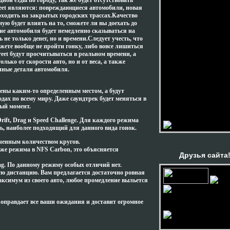
одной езды по городу, так же будет отсутствовать
eet являются: повреждающиеся автомобили, новая
роходить на закрытых городских трассах.Качество
ую будет влиять на то, сможете ли вы доехать до
ие автомобиля будет немедленно сказываться на
ь не только денег, но и времени.Следует учесть, что
жете вообще не пройти гонку, либо вовсе лишиться
eet будут просчитываться в реальном времени, а
олько от скорости авто, но и от веса, а также
 иные детали автомобиля.
чены каким-то определенным местом, а будут
дах по всему миру. Даже саундтрек будет меняться в
ный момент.
rift, Drag и Speed Challenge. Для каждого режима
, наиболее подходящий для данного вида гонок.
иченным количеством кругов.
о же режима в NFS Carbon, это объясняется
Друзья сайта!
ag. По данному режиму особых отличий нет.
ную дистанцию. Вам предлагается достаточно ровная
аксимум из своего авто, любое промедление выльется
t оправдает все ваши ожидания и доставит огромное